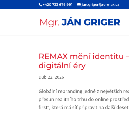
+420 733 679 991
jan.griger@re-max.cz
REMAX mění identitu –
digitální éry
Dub 22, 2026
Globální rebranding jedné z největších re
přesun realitního trhu do online prostřed
first“, která má síť připravit na další desetil