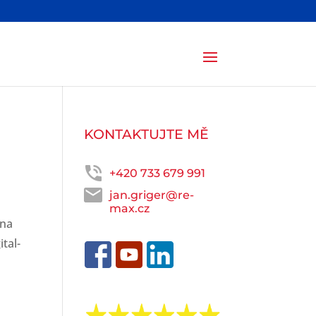
KONTAKTUJTE MĚ
+420 733 679 991
jan.griger@re-
max.cz
 na
tal-