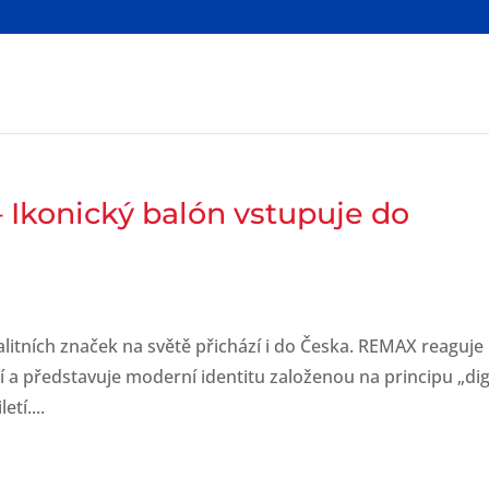
 Ikonický balón vstupuje do
alitních značek na světě přichází i do Česka. REMAX reaguje
í a představuje moderní identitu založenou na principu „digi
etí....