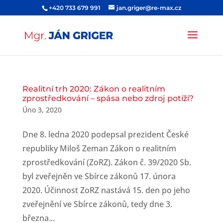
+420 733 679 991
jan.griger@re-max.cz
Realitní trh 2020: Zákon o realitním
zprostředkování – spása nebo zdroj potíží?
Úno 3, 2020
Dne 8. ledna 2020 podepsal prezident České
republiky Miloš Zeman Zákon o realitním
zprostředkování (ZoRZ). Zákon č. 39/2020 Sb.
byl zveřejněn ve Sbírce zákonů 17. února
2020. Účinnost ZoRZ nastává 15. den po jeho
zveřejnění ve Sbírce zákonů, tedy dne 3.
března...